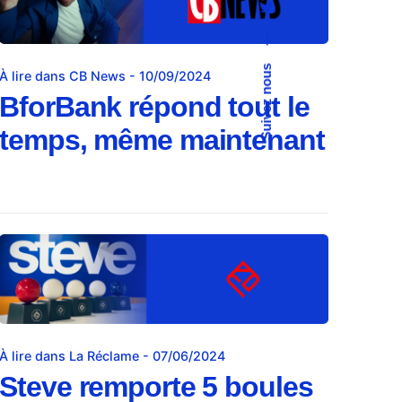
—
Suivez nous
À lire dans CB News - 10/09/2024
BforBank répond tout le
temps, même maintenant
À lire dans La Réclame - 07/06/2024
Steve remporte 5 boules