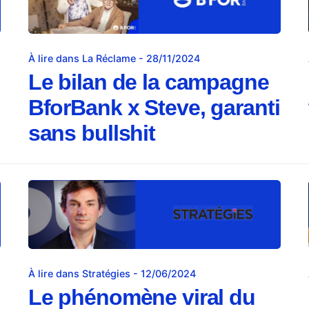
À lire dans La Réclame - 28/11/2024
Le bilan de la campagne
BforBank x Steve, garanti
sans bullshit
À lire dans Stratégies - 12/06/2024
Le phénomène viral du