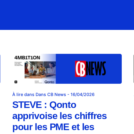
À lire dans Dans CB News - 16/04/2026
STEVE : Qonto
apprivoise les chiffres
pour les PME et les