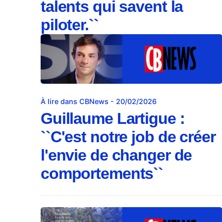
talents qui savent la
piloter.``
À lire dans CBNews - 20/02/2026
Guillaume Lartigue :
``C'est notre job de créer
l'envie de changer de
comportements``