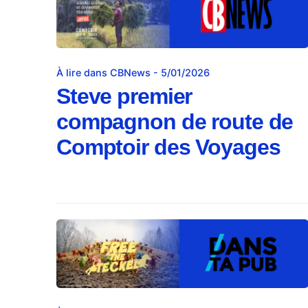
À lire dans CBNews - 5/01/2026
Steve premier
compagnon de route de
Comptoir des Voyages