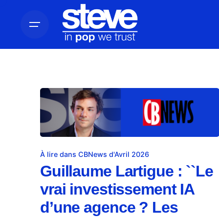
À lire dans CBNews d'Avril 2026
Guillaume Lartigue : ``Le
vrai investissement IA
d’une agence ? Les