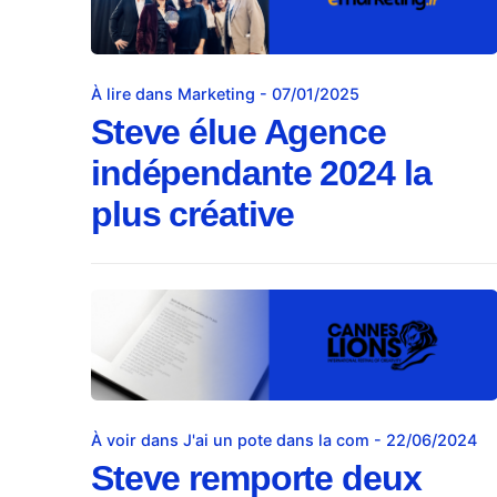
À lire dans Marketing - 07/01/2025
Steve élue Agence
indépendante 2024 la
plus créative
À voir dans J'ai un pote dans la com - 22/06/2024
Steve remporte deux