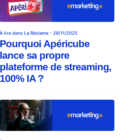
À lire dans La Réclame - 28/11/2025
Pourquoi Apéricube
lance sa propre
plateforme de streaming,
100% IA ?