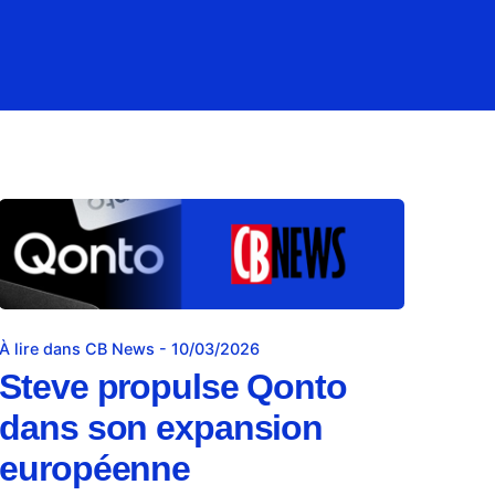
À lire dans CB News - 10/03/2026
Steve propulse Qonto
dans son expansion
européenne