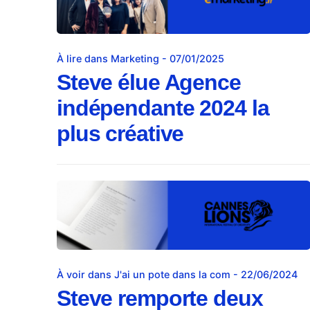
À lire dans Marketing - 07/01/2025
Steve élue Agence
indépendante 2024 la
plus créative
À voir dans J'ai un pote dans la com - 22/06/2024
Steve remporte deux