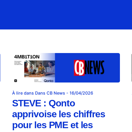
À lire dans Dans CB News - 16/04/2026
STEVE : Qonto
apprivoise les chiffres
pour les PME et les