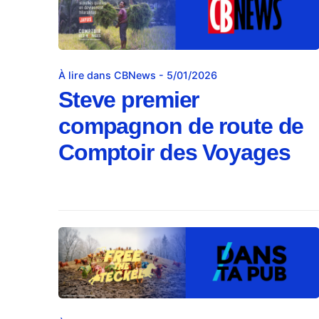
À lire dans CBNews - 5/01/2026
Steve premier
compagnon de route de
Comptoir des Voyages