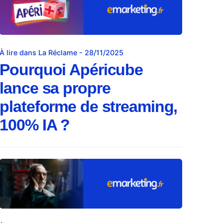
À lire dans La Réclame - 28/11/2025
Pourquoi Apéricube
lance sa propre
plateforme de streaming,
100% IA ?