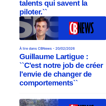
talents qui savent la
piloter.``
À lire dans CBNews - 20/02/2026
Guillaume Lartigue :
``C'est notre job de créer
l'envie de changer de
comportements``