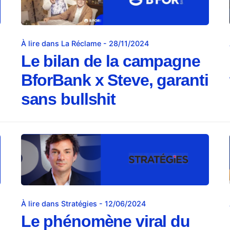
À lire dans La Réclame - 28/11/2024
Le bilan de la campagne
BforBank x Steve, garanti
sans bullshit
À lire dans Stratégies - 12/06/2024
Le phénomène viral du