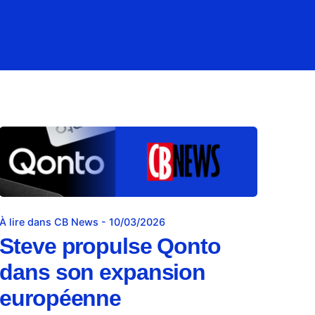
À lire dans CB News - 10/03/2026
Steve propulse Qonto
dans son expansion
européenne