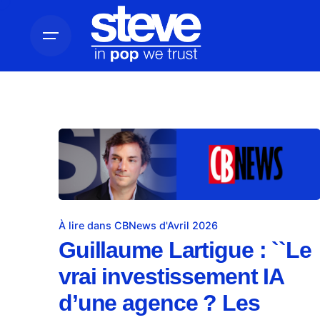
À lire dans CBNews d'Avril 2026
Guillaume Lartigue : ``Le
vrai investissement IA
d’une agence ? Les