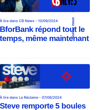
—
Suivez nous
À lire dans CB News - 10/09/2024
BforBank répond tout le
temps, même maintenant
À lire dans La Réclame - 07/06/2024
Steve remporte 5 boules