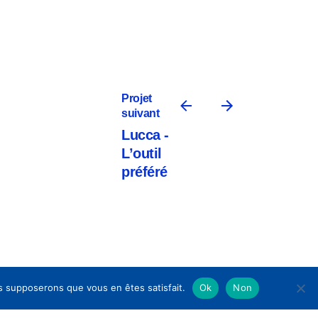
Projet
suivant
Lucca -
L’outil
préféré
us supposerons que vous en êtes satisfait.
Ok
Non